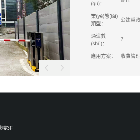
(qū)：
業(yè)態(tài)
公建黨
類型：
通道數
7
(shù)：
應用方案：
收費管
樓3F