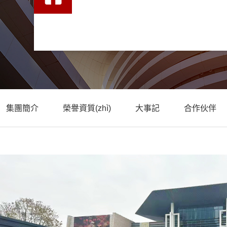
集團簡介
榮譽資質(zhì)
大事記
合作伙伴